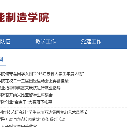
资队伍
教学工作
党建工作
闻
院何守磊同学入围“2016江苏省大学生年度人物”
学院在校二十三届田径运动会上再创佳绩
职业指导师蔡霞来我院进行就业指导
学院召开纳米比亚留学生座谈会
院创业“金点子”大赛落下帷幕
鹞制作技艺研究社”学生参加万达集团梦幻艺术风筝节
院开展 “防范校园贷款”宣传系列活动
工五子棋大赛完美收官