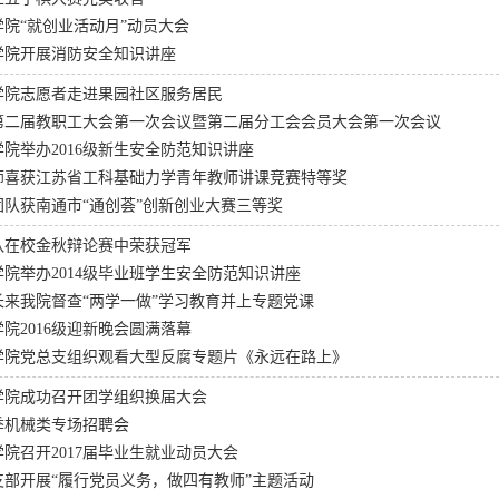
院“就创业活动月”动员大会
学院开展消防安全知识讲座
学院志愿者走进果园社区服务居民
第二届教职工大会第一次会议暨第二届分工会会员大会第一次会议
院举办2016级新生安全防范知识讲座
师喜获江苏省工科基础力学青年教师讲课竞赛特等奖
团队获南通市“通创荟”创新创业大赛三等奖
队在校金秋辩论赛中荣获冠军
院举办2014级毕业班学生安全防范知识讲座
长来我院督查“两学一做”学习教育并上专题党课
院2016级迎新晚会圆满落幕
学院党总支组织观看大型反腐专题片《永远在路上》
学院成功召开团学组织换届大会
秋季机械类专场招聘会
院召开2017届毕业生就业动员大会
支部开展“履行党员义务，做四有教师”主题活动