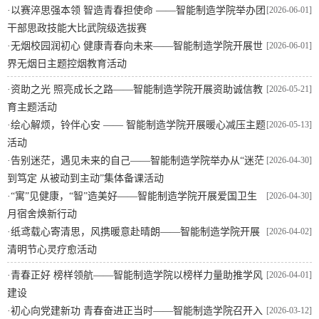
·
以赛淬思强本领 智造青春担使命 ——智能制造学院举办团
[2026-06-01]
干部思政技能大比武院级选拔赛
·
无烟校园润初心 健康青春向未来——智能制造学院开展世
[2026-06-01]
界无烟日主题控烟教育活动
·
资助之光 照亮成长之路——智能制造学院开展资助诚信教
[2026-05-21]
育主题活动
·
绘心解烦，铃伴心安 —— 智能制造学院开展暖心减压主题
[2026-05-13]
活动
·
告别迷茫，遇见未来的自己——智能制造学院举办从“迷茫
[2026-04-30]
到笃定 从被动到主动”集体备课活动
·
“寓”见健康，“智”造美好——智能制造学院开展爱国卫生
[2026-04-30]
月宿舍焕新行动
·
纸鸢载心寄清思，风携暖意赴晴朗——智能制造学院开展
[2026-04-02]
清明节心灵疗愈活动
·
青春正好 榜样领航——智能制造学院以榜样力量助推学风
[2026-04-01]
建设
·
初心向党建新功 青春奋进正当时——智能制造学院召开入
[2026-03-12]