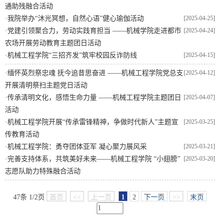
通助残融合活动
·
我院举办“沐光冥想，自然心语”健心瑜伽活动
[2025-04-25]
·
党建引领聚合力，劳动实践育担当 ——机械学院走进都市
[2025-04-24]
农场开展劳动教育主题团日活动
·
机械工程学院“三招齐发”筑牢校园反诈防线
[2025-04-15]
·
缅怀英烈祭忠魂 抚今追昔思奋进 ——机械工程学院党总支
[2025-04-12]
开展清明祭扫主题党日活动
·
传承清明文化，感悟生命力量 ——机械工程学院主题团日
[2025-04-07]
活动
·
机械工程学院开展“传承雷锋精神，争做时代新人”主题宣
[2025-03-25]
传教育活动
·
机械工程学院：勇夺团体亚军 凝心聚力展风采
[2025-03-21]
·
​完善支持体系，共筑美好未来——机械工程学院 “小翅膀”
[2025-03-20]
志愿队助力特殊融合活动
47条 1/2页
首页
<<
上一页
1
2
下一页
>>
末页