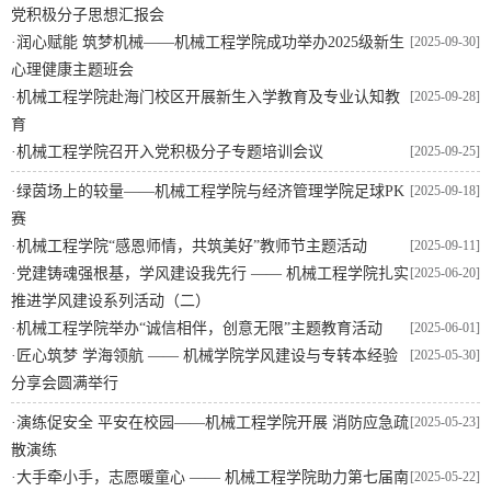
党积极分子思想汇报会
·
润心赋能 筑梦机械——机械工程学院成功举办2025级新生
[2025-09-30]
心理健康主题班会
·
机械工程学院赴海门校区开展新生入学教育及专业认知教
[2025-09-28]
育
·
机械工程学院召开入党积极分子专题培训会议
[2025-09-25]
·
绿茵场上的较量——机械工程学院与经济管理学院足球PK
[2025-09-18]
赛
·
机械工程学院“感恩师情，共筑美好”教师节主题活动
[2025-09-11]
·
党建铸魂强根基，学风建设我先行 —— 机械工程学院扎实
[2025-06-20]
推进学风建设系列活动（二）
·
机械工程学院举办“诚信相伴，创意无限”主题教育活动
[2025-06-01]
·
匠心筑梦 学海领航 —— 机械学院学风建设与专转本经验
[2025-05-30]
分享会圆满举行
·
演练促安全 平安在校园——机械工程学院开展 消防应急疏
[2025-05-23]
散演练
·
大手牵小手，志愿暖童心 —— 机械工程学院助力第七届南
[2025-05-22]